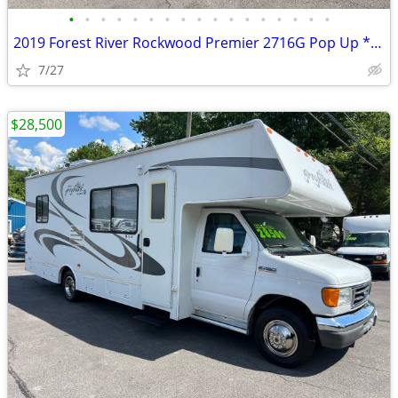
•
•
•
•
•
•
•
•
•
•
•
•
•
•
•
•
•
2019 Forest River Rockwood Premier 2716G Pop Up *AC* *Shower*
7/27
$28,500