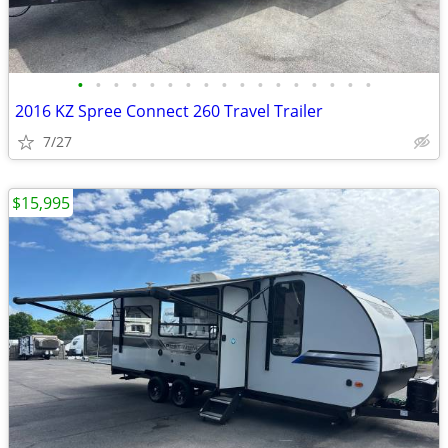
•
•
•
•
•
•
•
•
•
•
•
•
•
•
•
•
•
2016 KZ Spree Connect 260 Travel Trailer
7/27
$15,995