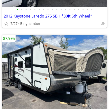
•
•
•
•
•
•
•
•
•
•
•
•
•
•
•
•
•
•
2012 Keystone Laredo 275 SBH *30ft 5th Wheel*
7/27
Binghamton
$7,995