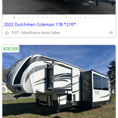
•
•
•
•
•
•
•
•
•
•
•
•
•
•
•
•
•
•
•
•
2022 Dutchmen Coleman 17B *21ft*
7/27
Markhams Auto Sales
$28,500