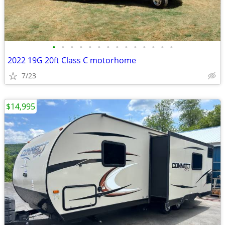
•
•
•
•
•
•
•
•
•
•
•
•
•
•
2022 19G 20ft Class C motorhome
7/23
$14,995