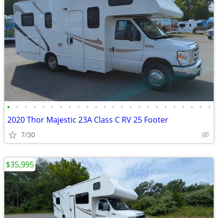
•
•
•
•
•
•
•
•
•
•
•
•
•
•
•
•
•
•
•
•
•
•
•
•
2020 Thor Majestic 23A Class C RV 25 Footer
7/30
$35,995