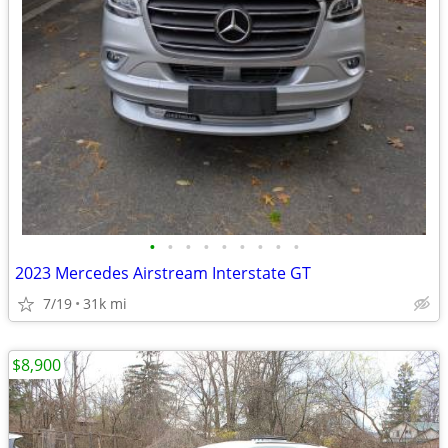
•
•
•
•
•
•
•
•
•
2023 Mercedes Airstream Interstate GT
7/19
31k mi
$8,900