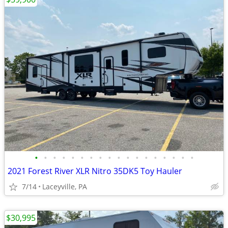
•
•
•
•
•
•
•
•
•
•
•
•
•
•
•
•
•
•
2021 Forest River XLR Nitro 35DK5 Toy Hauler
7/14
Laceyville, PA
$30,995