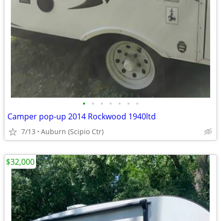
•
•
•
•
•
•
•
Camper pop-up 2014 Rockwood 1940ltd
7/13
Auburn (Scipio Ctr)
$32,000