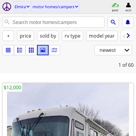
Elmira
motor homes/campers
post
acct
+
price
sold by
rv type
model year
condi
newest
1
of 60
$12,000