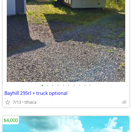
•
•
•
•
•
•
•
•
•
•
Bayhill 295rl + truck optional
7/13
Ithaca
$4,000