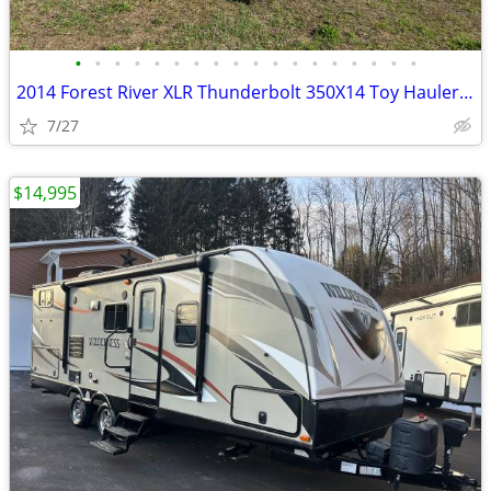
•
•
•
•
•
•
•
•
•
•
•
•
•
•
•
•
•
•
2014 Forest River XLR Thunderbolt 350X14 Toy Hauler *41ft*
7/27
$14,995