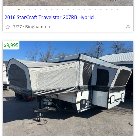
•
•
•
•
•
•
•
•
•
•
•
•
•
•
•
•
•
•
•
2016 StarCraft Travelstar 207RB Hybrid
7/27
Binghamton
$9,995