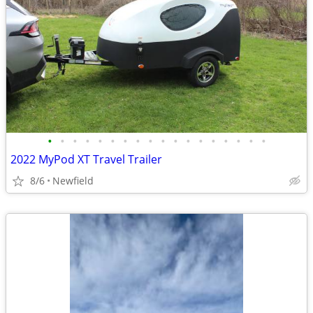
•
•
•
•
•
•
•
•
•
•
•
•
•
•
•
•
•
•
2022 MyPod XT Travel Trailer
8/6
Newfield