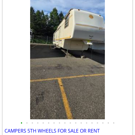
•
•
•
•
•
•
•
•
•
•
•
•
•
•
•
•
•
•
CAMPERS 5TH WHEELS FOR SALE OR RENT