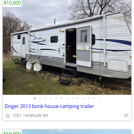
$10,000
•
•
•
•
•
•
•
•
•
•
•
•
•
Zinger 2013 bunk house camping trailer
7/21
endicott NY
$59,900