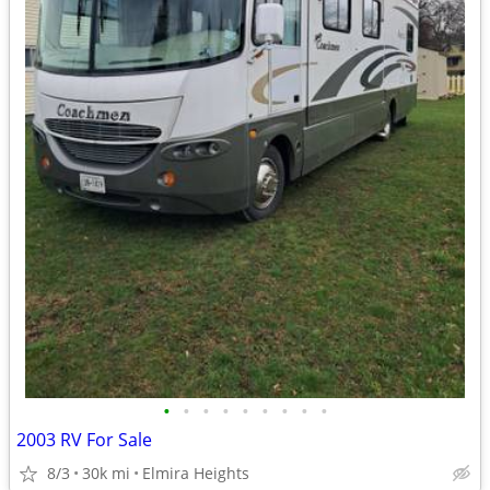
•
•
•
•
•
•
•
•
•
2003 RV For Sale
8/3
30k mi
Elmira Heights