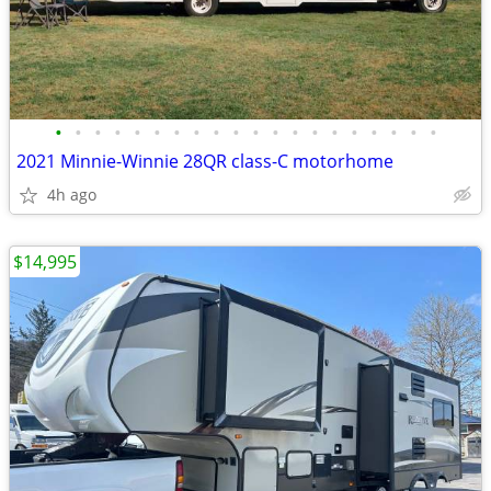
•
•
•
•
•
•
•
•
•
•
•
•
•
•
•
•
•
•
•
•
2021 Minnie-Winnie 28QR class-C motorhome
4h ago
$14,995