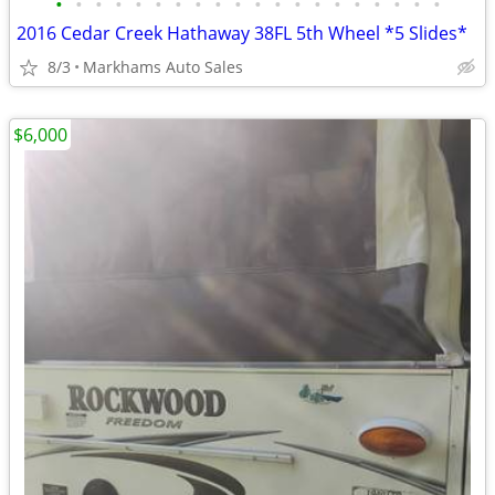
•
•
•
•
•
•
•
•
•
•
•
•
•
•
•
•
•
•
•
•
2016 Cedar Creek Hathaway 38FL 5th Wheel *5 Slides*
8/3
Markhams Auto Sales
$6,000