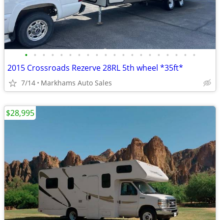
•
•
•
•
•
•
•
•
•
•
•
•
•
•
•
•
•
•
•
•
2015 Crossroads Rezerve 28RL 5th wheel *35ft*
7/14
Markhams Auto Sales
$28,995