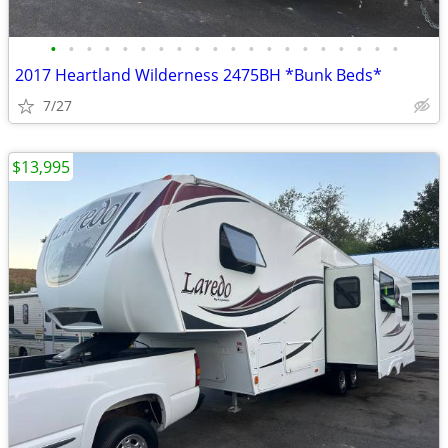
•
•
•
•
•
•
•
•
•
•
•
•
•
•
•
•
•
•
•
•
2017 Heartland Wilderness 2475BH *Bunk Beds*
7/27
$13,995