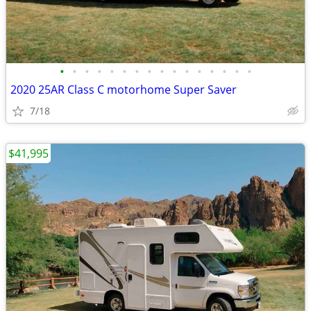
•
•
•
•
•
•
•
•
•
•
•
•
•
•
•
•
2020 25AR Class C motorhome Super Saver
7/18
$41,995