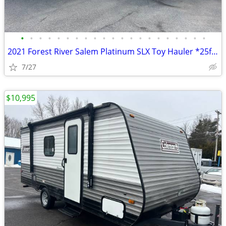
•
•
•
•
•
•
•
•
•
•
•
•
•
•
•
•
•
•
•
•
•
2021 Forest River Salem Platinum SLX Toy Hauler *25ft*
7/27
$10,995