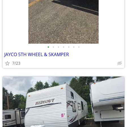
•
•
•
•
•
•
•
JAYCO 5TH WHEEL & SKAMPER
7/23