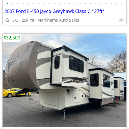
•
•
•
•
•
•
•
•
•
•
•
•
•
•
•
•
•
•
•
•
•
•
•
2007 Ford E-450 Jayco Greyhawk Class C *27ft*
8/3
25k mi
Markhams Auto Sales
$32,500