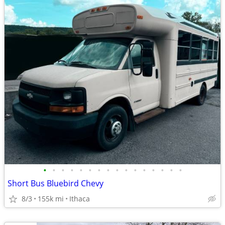
•
•
•
•
•
•
•
•
•
•
•
•
•
•
•
•
Short Bus Bluebird Chevy
8/3
155k mi
Ithaca