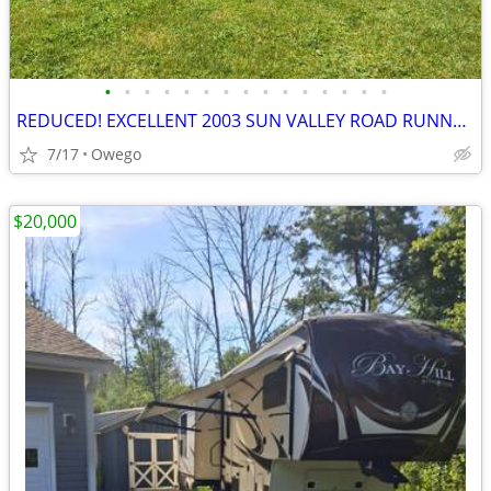
•
•
•
•
•
•
•
•
•
•
•
•
•
•
•
REDUCED! EXCELLENT 2003 SUN VALLEY ROAD RUNNER CAMPER
7/17
Owego
$20,000